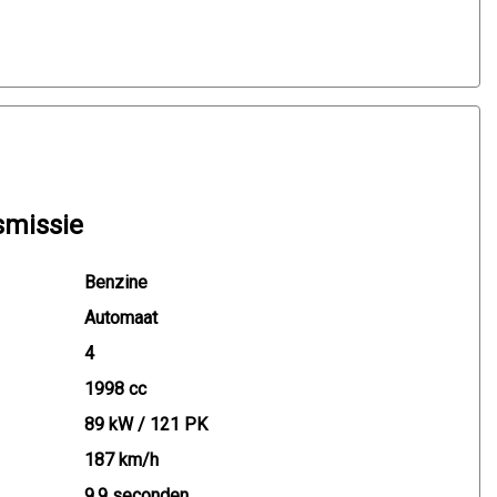
smissie
Benzine
Automaat
4
1998 cc
89 kW / 121 PK
187 km/h
9.9 seconden