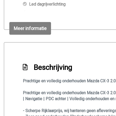
Led dagrijverlichting
Led koplampen
Lichtmetalen velgen 16"
Meer informatie
Meer info? bel of app 06-46710581
Metaalkleur
Mistlampen voor
Park distance control
Beschrijving
Parkeersensor achter
Sportvelgen
Prachtige en volledig onderhouden Mazda CX-3 2.0 
Trekhaak
Volledige onderhoudshistorie + facturen aanwez
Prachtige en volledig onderhouden Mazda CX-3 2.0 
| Navigatie | PDC achter | Volledig onderhouden en r
- Scherpe Rijklaarprijs, wij hanteren geen aflevering