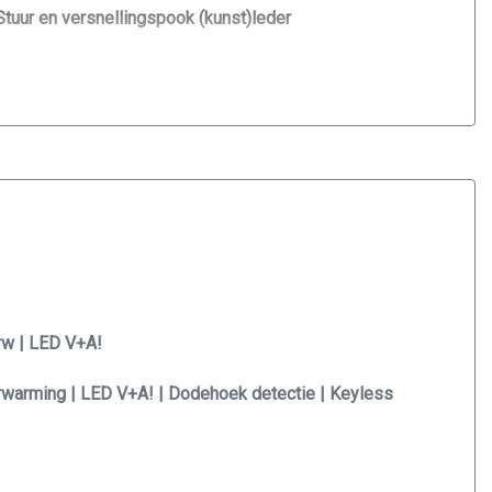
Stuur en versnellingspook (kunst)leder
Stuur verstelbaar
Stuurbekrachtiging
Voorstoelen verwarmd
rw | LED V+A!
erwarming | LED V+A! | Dodehoek detectie | Keyless