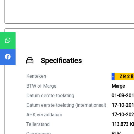
Specificaties
Kenteken
ZR28
NL
BTW of Marge
Marge
Datum eerste toelating
01-08-20
Datum eerste toelating (internationaal)
17-10-20
APK vervaldatum
17-10-20
Tellerstand
113.873 
Carrosserie
SUV