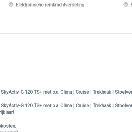
Elektronische remkrachtverdeling
Hoofd airbag(s) achter
Hoofd airbag(s) voor
Keyless start
Led mistlampen
Passagiersairbag
Zij airbag(s) voor
SkyActiv-G 120 TS+ met o.a. Clima | Cruise | Trekhaak | Stoelve
ig!
SkyActiv-G 120 TS+ met o.a. Clima | Cruise | Trekhaak | Stoelv
ijklaar!
skosten.