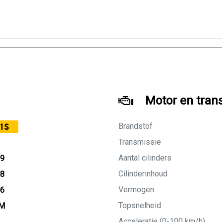
Motor en tran
Brandstof
1S
Transmissie
Aantal cilinders
19
Cilinderinhoud
18
Vermogen
26
Topsnelheid
KM
Acceleratie (0-100 km/h)