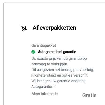
Afleverpakketten
Garantiepakket
Autogarantie.nl garantie
De exacte prijs van de garantie op
aanvraag te verkrijgen.
Dit aangezien het bedrag per voertuig,
kilometerstand en opties verschilt.
Wij brengen uw garantie onder bij
Autogarantie.nl.
Vraag ons naar de mogelijkheden voor
Meer informatie
Gratis
de door u gekochte auto.