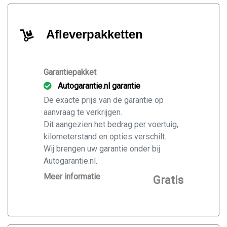
Afleverpakketten
Garantiepakket
Autogarantie.nl garantie
De exacte prijs van de garantie op
aanvraag te verkrijgen.
Dit aangezien het bedrag per voertuig,
kilometerstand en opties verschilt.
Wij brengen uw garantie onder bij
Autogarantie.nl.
Vraag ons naar de mogelijkheden voor
Meer informatie
Gratis
de door u gekochte auto.