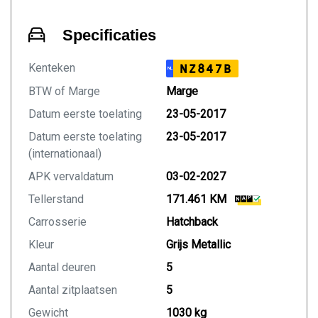
Specificaties
Kenteken
NZ847B
NL
BTW of Marge
Marge
Datum eerste toelating
23-05-2017
Datum eerste toelating
23-05-2017
(internationaal)
APK vervaldatum
03-02-2027
Tellerstand
171.461 KM
Carrosserie
Hatchback
Kleur
Grijs Metallic
Aantal deuren
5
Aantal zitplaatsen
5
Gewicht
1030 kg