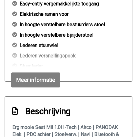
Easy-entry vergemakkelijkte toegang
Elektrische ramen voor
In hoogte verstelbare bestuurders stoel
In hoogte verstelbare bijrijderstoel
Lederen stuurwiel
Lederen versnellingspook
Stuur leder
Stuurbekrachtiging
Meer informatie
Toerenteller
Voorstoelen verwarmd
Exterieur
Beschrijving
Achterruitwisser
Erg mooie Seat Mii 1.0i I-Tech | Airco | PANODAK
Elek. | PDC achter | Stoelverw. | Navi | Bluetooth &
Buitenspiegels elektrisch verstel- en