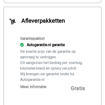
Afleverpakketten
Garantiepakket
Autogarantie.nl garantie
De exacte prijs van de garantie op
aanvraag te verkrijgen.
Dit aangezien het bedrag per voertuig,
kilometerstand en opties verschilt.
Wij brengen uw garantie onder bij
Autogarantie.nl.
Vraag ons naar de mogelijkheden voor
Meer informatie
Gratis
de door u gekochte auto.