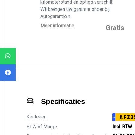
kilometerstand en opties verschilt.
Wij brengen uw garantie onder bij
Autogarantie.nl.
Vraag ons naar de mogelijkheden voor
Meer informatie
Gratis
de door u gekochte auto.
Specificaties
Kenteken
KFZ3
NL
BTW of Marge
Incl. BTW