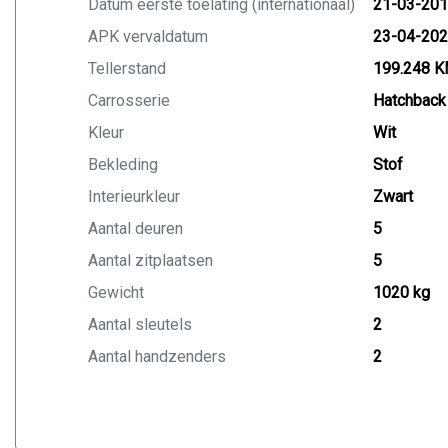
Datum eerste toelating (internationaal)
21-03-20
APK vervaldatum
23-04-20
Tellerstand
199.248 
Carrosserie
Hatchback
Kleur
Wit
Bekleding
Stof
Interieurkleur
Zwart
Aantal deuren
5
Aantal zitplaatsen
5
Gewicht
1020 kg
Aantal sleutels
2
Aantal handzenders
2