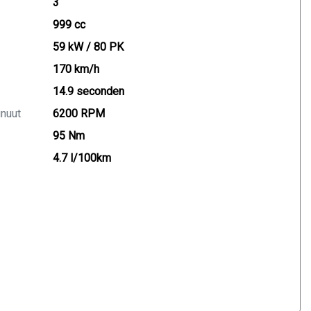
3
999 cc
59 kW / 80 PK
170 km/h
14.9 seconden
inuut
6200 RPM
95 Nm
4.7 l/100km