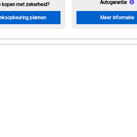
Autogarantie
o kopen met zekerheid?
nkoopkeuring plannen
Meer informatie