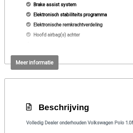
Brake assist system
Elektronisch stabiliteits programma
Elektronische remkrachtverdeling
Hoofd airbag(s) achter
Hoofd airbag(s) voor
Onderhoudsboekje aanwezig
Meer informatie
Passagiersairbag
Van eerste eigenaar!
Word afgeleverd met nieuwe apk & onderhouds
Zij airbag(s) voor
Beschrijving
Volledig Dealer onderhouden Volkswagen Polo 1.0MP