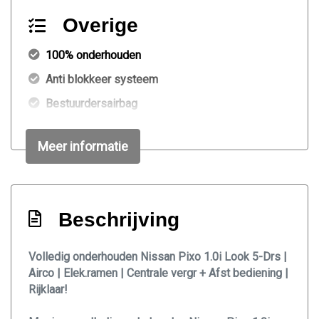
Overige
100% onderhouden
Anti blokkeer systeem
Bestuurdersairbag
Onderhoudsboekje aanwezig
Meer informatie
Passagiersairbag
Word afgeleverd met nieuwe apk & technische
check
Beschrijving
Zij airbag(s) voor
Interieur
Volledig onderhouden Nissan Pixo 1.0i Look 5-Drs |
Airco | Elek.ramen | Centrale vergr + Afst bediening |
Achterbank in delen neerklapbaar
Rijklaar!
Airco