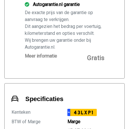
Autogarantie.nl garantie
De exacte prijs van de garantie op
aanvraag te verkrijgen.
Dit aangezien het bedrag per voertuig,
kilometerstand en opties verschilt.
Wij brengen uw garantie onder bij
Autogarantie.nl.
Vraag ons naar de mogelijkheden voor
Meer informatie
Gratis
de door u gekochte auto.
Specificaties
Kenteken
43LXP1
NL
BTW of Marge
Marge