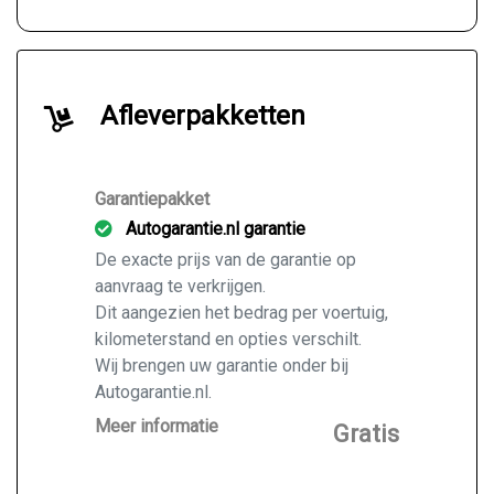
Afleverpakketten
Garantiepakket
Autogarantie.nl garantie
De exacte prijs van de garantie op
aanvraag te verkrijgen.
Dit aangezien het bedrag per voertuig,
kilometerstand en opties verschilt.
Wij brengen uw garantie onder bij
Autogarantie.nl.
Vraag ons naar de mogelijkheden voor
Meer informatie
Gratis
de door u gekochte auto.