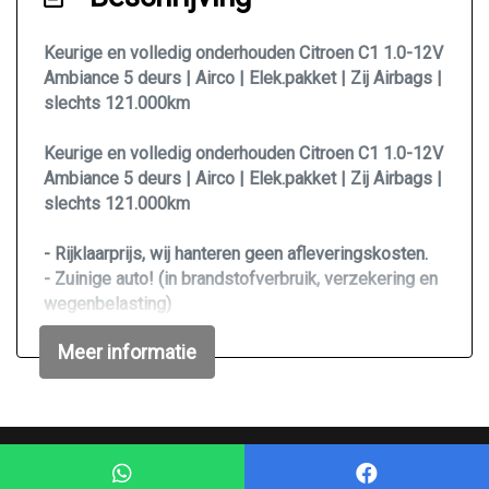
Airco
Keurige en volledig onderhouden Citroen C1 1.0-12V
Bekerhouders voor
Ambiance 5 deurs | Airco | Elek.pakket | Zij Airbags |
Elektrische ramen voor
slechts 121.000km
Stuurbekrachtiging
Keurige en volledig onderhouden Citroen C1 1.0-12V
Toerenteller
Ambiance 5 deurs | Airco | Elek.pakket | Zij Airbags |
slechts 121.000km
- Rijklaarprijs, wij hanteren geen afleveringskosten.
- Zuinige auto! (in brandstofverbruik, verzekering en
wegenbelasting)
- Zeer goed onderhouden (Onderhoudsboekje
Meer informatie
volledig bijgehouden)
- Recent onderhoudsbeurt, katalysator, remschijven
en remblokken voor en 2 banden gehad.
- Rook- en huisdieren vrij.
- Rijd en schakelt zeer goed.
Mogelijk gemaakt door
Mobilox
- Nieuwe Facelift model.