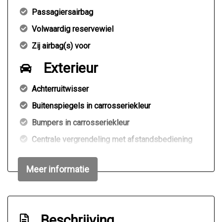
Passagiersairbag
Volwaardig reservewiel
Zij airbag(s) voor
Exterieur
Achterruitwisser
Buitenspiegels in carrosseriekleur
Bumpers in carrosseriekleur
Centrale vergrendeling met afstandsbediening
Kleur rood
Meer informatie
Meer info? bel of app 06-46710581
Interieur
Achterbank in delen neerklapbaar
Beschrijving