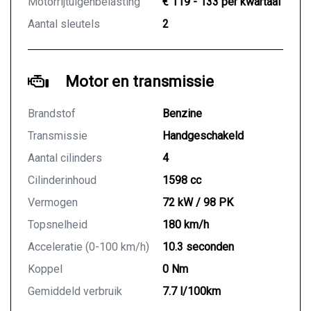
Motorrijtuigenbelasting
€ 119 - 133 per kwartaal
Aantal sleutels
2
Motor en transmissie
Brandstof
Benzine
Transmissie
Handgeschakeld
Aantal cilinders
4
Cilinderinhoud
1598 cc
Vermogen
72 kW / 98 PK
Topsnelheid
180 km/h
Acceleratie (0-100 km/h)
10.3 seconden
Koppel
0 Nm
Gemiddeld verbruik
7.7 l/100km