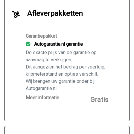
Afleverpakketten
Garantiepakket
Autogarantie.nl garantie
De exacte prijs van de garantie op
aanvraag te verkrijgen.
Dit aangezien het bedrag per voertuig,
kilometerstand en opties verschilt.
Wij brengen uw garantie onder bij
Autogarantie.nl.
Vraag ons naar de mogelijkheden voor
Meer informatie
Gratis
de door u gekochte auto.