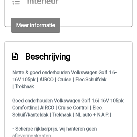
Interieur
Achterbank in delen neerklapbaar
Airco
Meer informatie
Bestuurdersstoel in hoogte verstelbaar
Elektrische ramen voor en achter
Beschrijving
Hoofdsteunen achter
Middenarmsteun voor
Nette & goed onderhouden Volkswagen Golf 1.6-
Stuur verstelbaar
16V 105pk | AIRCO | Cruise | Elec.Schuifdak
| Trekhaak
Stuurbekrachtiging
Overige
Goed onderhouden Volkswagen Golf 1.6i 16V 105pk
Comfortline| AIRCO | Cruise Control | Elec.
100% onderhouden
Schuif/kanteldak | Trekhaak | NL auto + N.A.P. |
Anti blokkeer systeem
- Scherpe rijklaarprijs, wij hanteren geen
Bestuurdersairbag
afleveringskosten.