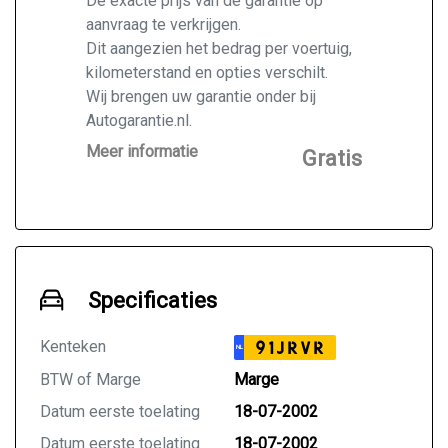
De exacte prijs van de garantie op
aanvraag te verkrijgen.
Dit aangezien het bedrag per voertuig,
kilometerstand en opties verschilt.
Wij brengen uw garantie onder bij
Autogarantie.nl.
Vraag ons naar de mogelijkheden voor
Meer informatie
Gratis
de door u gekochte auto.
Specificaties
Kenteken
91JRVR
NL
BTW of Marge
Marge
Datum eerste toelating
18-07-2002
Datum eerste toelating
18-07-2002