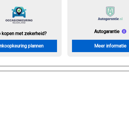
Autogarantie
o kopen met zekerheid?
nkoopkeuring plannen
Meer informatie