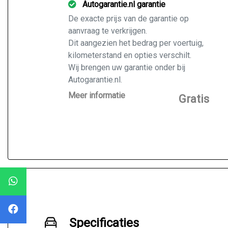
Autogarantie.nl garantie
De exacte prijs van de garantie op
aanvraag te verkrijgen.
Dit aangezien het bedrag per voertuig,
kilometerstand en opties verschilt.
Wij brengen uw garantie onder bij
Autogarantie.nl.
Vraag ons naar de mogelijkheden voor
Meer informatie
Gratis
de door u gekochte auto.
Specificaties