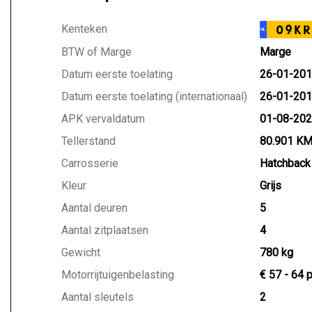
Kenteken
09KR
NL
BTW of Marge
Marge
Datum eerste toelating
26-01-20
Datum eerste toelating (internationaal)
26-01-20
APK vervaldatum
01-08-20
Tellerstand
80.901 K
Carrosserie
Hatchback
Kleur
Grijs
Aantal deuren
5
Aantal zitplaatsen
4
Gewicht
780 kg
Motorrijtuigenbelasting
€ 57 - 64 
Aantal sleutels
2