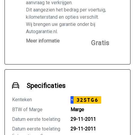
aanvraag te verkrijgen.
Dit aangezien het bedrag per voertuig,
kilometerstand en opties verschilt.
Wij brengen uw garantie onder bij
Autogarantie.nl.
Vraag ons naar de mogelijkheden voor
Meer informatie
Gratis
de door u gekochte auto.
Specificaties
Kenteken
32STG6
NL
BTW of Marge
Marge
Datum eerste toelating
29-11-2011
Datum eerste toelating
29-11-2011