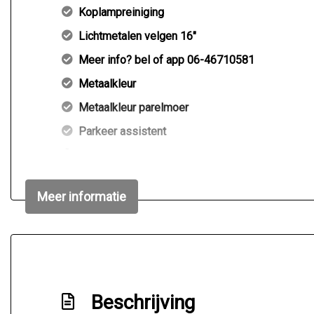
Koplampreiniging
Lichtmetalen velgen 16"
Meer info? bel of app 06-46710581
Metaalkleur
Metaalkleur parelmoer
Parkeer assistent
Parkeersensor voor en achter
Ruitensproeiers/wisserbladen verwarmbaar
Meer informatie
Beschrijving