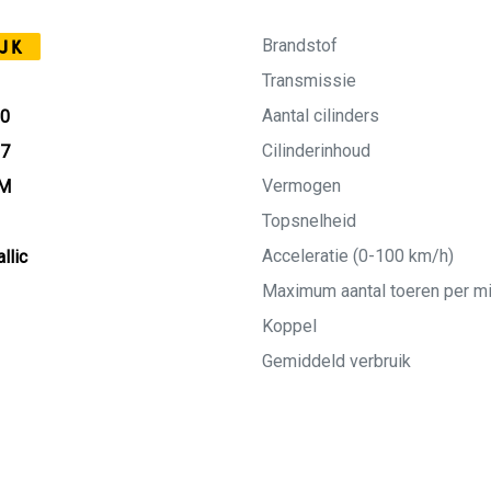
Brandstof
JK
Transmissie
Aantal cilinders
10
Cilinderinhoud
27
Vermogen
KM
Topsnelheid
Acceleratie (0-100 km/h)
llic
Maximum aantal toeren per m
Koppel
Gemiddeld verbruik