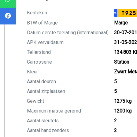
Kenteken
T925
NL
BTW of Marge
Marge
Datum eerste toelating (internationaal)
30-07-20
APK vervaldatum
31-05-20
Tellerstand
134.803 
Carrosserie
Station
Kleur
Zwart Meta
Aantal deuren
5
Aantal zitplaatsen
5
Gewicht
1275 kg
Maximum massa geremd
1200 kg
Aantal sleutels
2
Aantal handzenders
2