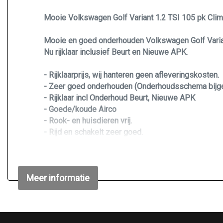
Mooie Volkswagen Golf Variant 1.2 TSI 105 pk Climat
Mooie en goed onderhouden Volkswagen Golf Variant
Nu rijklaar inclusief Beurt en Nieuwe APK.
- Rijklaarprijs, wij hanteren geen afleveringskosten.
- Zeer goed onderhouden (Onderhoudsschema bijg
- Rijklaar incl Onderhoud Beurt, Nieuwe APK
- Goede/koude Airco
- Rook- en huisdieren vrij.
- Rijd en schakelt zeer goed.
- Garantie mogelijk, Vraag naar de mogelijkheden.
MEER INFO? OF EEN BEZICHTIGING EN PROEFRIT
Meer informatie
BEL / APP of MAIL mij. Mob. 06-46710581 / Mail i