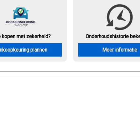
o kopen met zekerheid?
Onderhouds
historie bek
nkoopkeuring plannen
Meer informatie