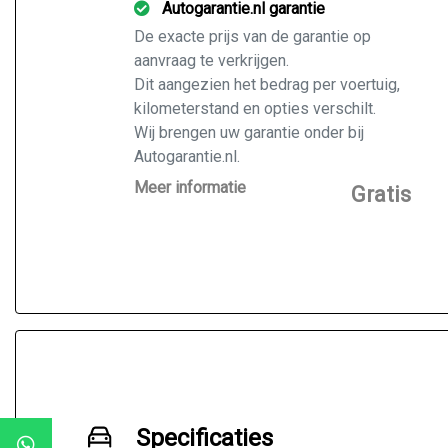
Autogarantie.nl garantie
De exacte prijs van de garantie op
aanvraag te verkrijgen.
Dit aangezien het bedrag per voertuig,
kilometerstand en opties verschilt.
Wij brengen uw garantie onder bij
Autogarantie.nl.
Vraag ons naar de mogelijkheden voor
Meer informatie
Gratis
de door u gekochte auto.
Specificaties