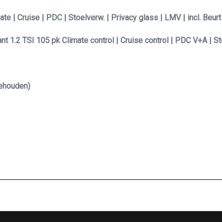
e | Cruise | PDC | Stoelverw. | Privacy glass | LMV | incl. Beur
 1.2 TSI 105 pk Climate control | Cruise control | PDC V+A | S
ehouden)
?
nfo@vdvcars.nl