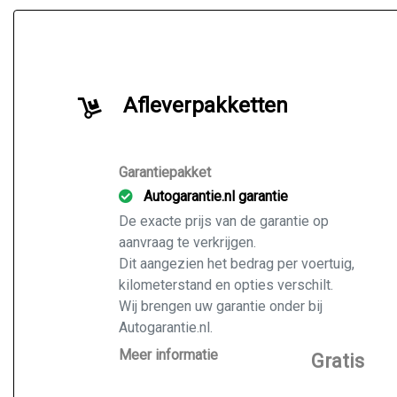
Afleverpakketten
Garantiepakket
Autogarantie.nl garantie
De exacte prijs van de garantie op
aanvraag te verkrijgen.
Dit aangezien het bedrag per voertuig,
kilometerstand en opties verschilt.
Wij brengen uw garantie onder bij
Autogarantie.nl.
Vraag ons naar de mogelijkheden voor
Meer informatie
Gratis
de door u gekochte auto.