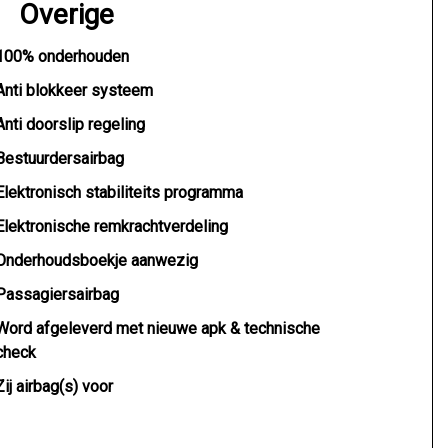
Overige
100% onderhouden
Anti blokkeer systeem
Anti doorslip regeling
Bestuurdersairbag
Elektronisch stabiliteits programma
Elektronische remkrachtverdeling
Onderhoudsboekje aanwezig
Passagiersairbag
Word afgeleverd met nieuwe apk & technische
check
Zij airbag(s) voor