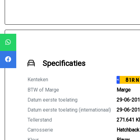
Specificaties
Kenteken
81RN
NL
BTW of Marge
Marge
Datum eerste toelating
29-06-20
Datum eerste toelating (internationaal)
29-06-20
Tellerstand
271.641 
Carrosserie
Hatchback
Kleur
Blauw