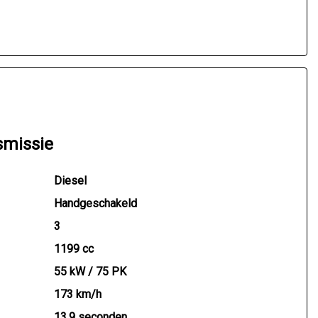
smissie
Diesel
Handgeschakeld
3
1199 cc
55 kW / 75 PK
173 km/h
13.9 seconden