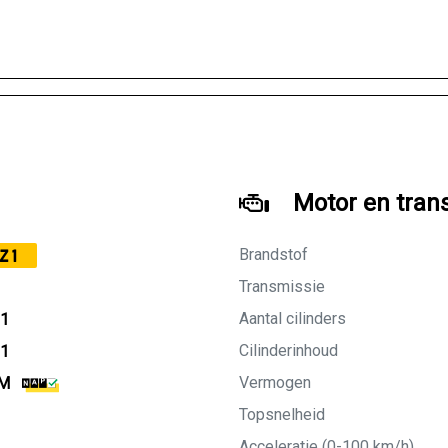
Motor en tran
Brandstof
Z1
Transmissie
Aantal cilinders
11
Cilinderinhoud
11
Vermogen
KM
Topsnelheid
Acceleratie (0-100 km/h)