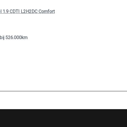
el 1.9 CDTI L2H2DC Comfort
 bij 526.000km
26,000 km