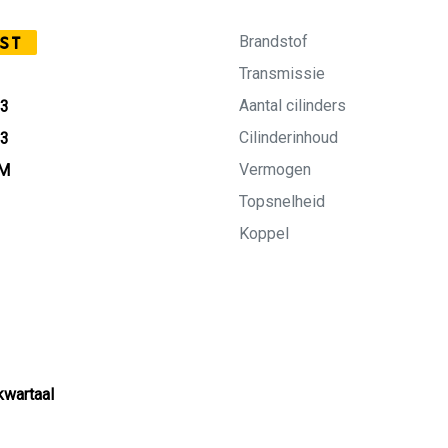
Brandstof
ST
Transmissie
Aantal cilinders
03
Cilinderinhoud
03
Vermogen
KM
Topsnelheid
Koppel
kwartaal