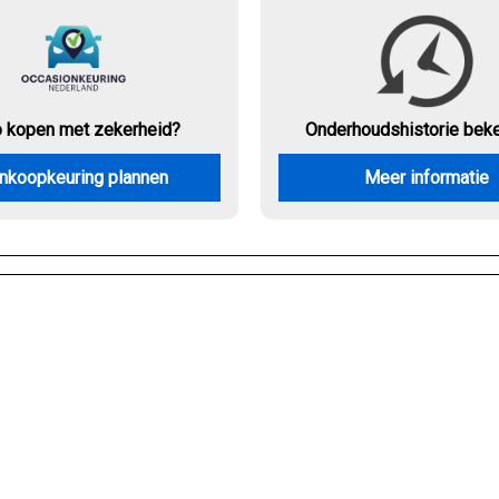
o kopen met zekerheid?
Onderhouds
historie bek
nkoopkeuring plannen
Meer informatie