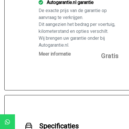
Autogarantie.nl garantie
De exacte prijs van de garantie op
aanvraag te verkrijgen.
Dit aangezien het bedrag per voertuig,
kilometerstand en opties verschilt.
Wij brengen uw garantie onder bij
Autogarantie.nl.
Vraag ons naar de mogelijkheden voor
Meer informatie
Gratis
de door u gekochte auto.
Specificaties