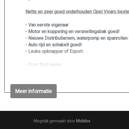
Nette en zeer goed onderhouden Opel Vivaro best
- Van eerste eigenaar
- Motor en koppeling en versnellingsbak goed!
- Nieuwe Distributieriem, waterpomp en spanrollen
- Auto rijd en schakelt goed!
- Leuke opknapper of Export.
- From first owner
​​​​​​​- Engine and clutch and gearbox good!
- New timing belt, water pump and tensioners at 5
- Car drives and shifts well!
Meer informatie
- Nice fixer-upper or Export.
Meer Info? 06-51016154 (Jan)
Mogelijk gemaakt door
Mobilox