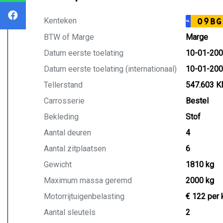
Kenteken
09BG
NL
BTW of Marge
Marge
Datum eerste toelating
10-01-20
Datum eerste toelating (internationaal)
10-01-20
Tellerstand
547.603 
Carrosserie
Bestel
Bekleding
Stof
Aantal deuren
4
Aantal zitplaatsen
6
Gewicht
1810 kg
Maximum massa geremd
2000 kg
Motorrijtuigenbelasting
€ 122 per 
Aantal sleutels
2