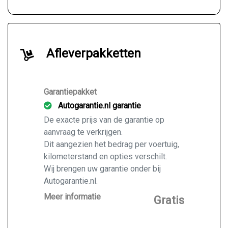
Afleverpakketten
Garantiepakket
Autogarantie.nl garantie
De exacte prijs van de garantie op
aanvraag te verkrijgen.
Dit aangezien het bedrag per voertuig,
kilometerstand en opties verschilt.
Wij brengen uw garantie onder bij
Autogarantie.nl.
Vraag ons naar de mogelijkheden voor
Meer informatie
Gratis
de door u gekochte auto.