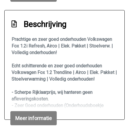
Achterbank neerklapbaar
Achterbank verstelbaar
Airco
Beschrijving
Bestuurdersstoel in hoogte verstelbaar
Prachtige en zeer goed onderhouden Volkswagen
Elektrische ramen voor
Fox 1.2i Refresh, Airco | Elek. Pakket | Stoelverw. |
Hoofdsteunen achter
Volledig onderhouden!
Stuur verstelbaar
Echt schitterende en zeer goed onderhouden
Stuurbekrachtiging
Volkswagen Fox 1.2 Trendline | Airco | Elek. Pakket |
Stoelverwarming | Volledig onderhouden!
Stuurbekrachtiging snelheidsafhankelijk
Voorstoelen verwarmd
- Scherpe Rijklaarprijs, wij hanteren geen
afleveringskosten.
Overige
- Zeer Goed onderhouden (Onderhoudsboekje
volledig bijgehouden)
100% onderhouden
Meer informatie
- Net een Onderhoudsbeurt gehad bij km/stand
Anti blokkeer systeem
139.252