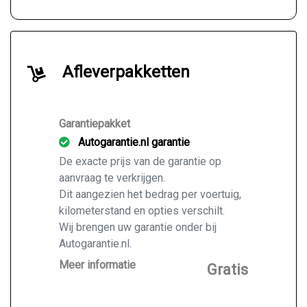
Afleverpakketten
Garantiepakket
Autogarantie.nl garantie
De exacte prijs van de garantie op
aanvraag te verkrijgen.
Dit aangezien het bedrag per voertuig,
kilometerstand en opties verschilt.
Wij brengen uw garantie onder bij
Autogarantie.nl.
Vraag ons naar de mogelijkheden voor
Meer informatie
Gratis
de door u gekochte auto.