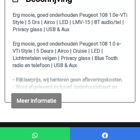
Mistlampen voor
Sportvelgen
Erg mooie, goed onderhouden Peugeot 108 1.0e-VTi
Style | 5 Drs | Airco | LED | LMV-15 | BT audio/tel |
Overige
Privacy glass | USB & Aux
100% onderhouden
Erg mooie, goed onderhouden Peugeot 108 1.0 e-
VTi Style | 5 Deurs | Airco | Cruise | LED |
1e eigenaar
Lichtmetalen velgen | Privacy glass | Blue Tooth
Anti blokkeer systeem
radio en telefoon | USB & Aux
Bestuurdersairbag
- Rijklaarprijs, wij hanteren geen afleveringskosten.
Bluetooth
- Word afgeleverd inclusief onderhoudsbeurt en
Elektronisch stabiliteits programma
nieuwe APK.
Meer informatie
- Eerste eigenaar
Hoofd airbag(s) achter
- Goede en koude Airco!
Hoofd airbag(s) voor
- Rook- en huisdieren vrij.
- Rijd en schakelt zeer goed.
Onderhoudsboekje aanwezig
- Zeer zuinige auto! (1 op 25 mogelijk)
Mogelijk gemaakt door
Mobilox
Passagiersairbag
- 2 Sleutels.