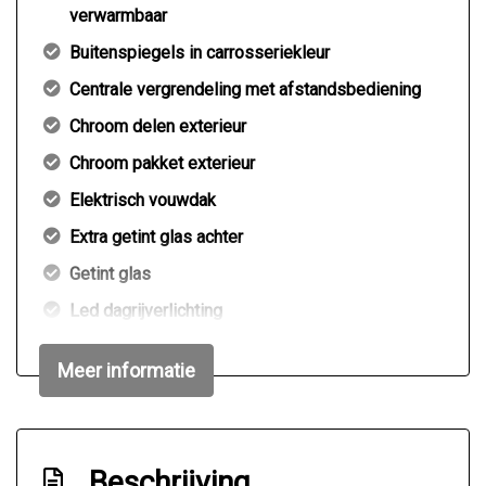
verwarmbaar
Buitenspiegels in carrosseriekleur
Centrale vergrendeling met afstandsbediening
Chroom delen exterieur
Chroom pakket exterieur
Elektrisch vouwdak
Extra getint glas achter
Getint glas
Led dagrijverlichting
Lichtmetalen velgen 15"
Meer informatie
Meer info? bel of app 06-46710581
Metaalkleur
Mistlampen voor
Beschrijving