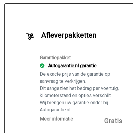
Afleverpakketten
Garantiepakket
Autogarantie.nl garantie
De exacte prijs van de garantie op
aanvraag te verkrijgen.
Dit aangezien het bedrag per voertuig,
kilometerstand en opties verschilt.
Wij brengen uw garantie onder bij
Autogarantie.nl.
Vraag ons naar de mogelijkheden voor
Meer informatie
Gratis
de door u gekochte auto.