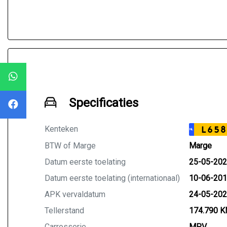
Specificaties
Kenteken
L658
NL
BTW of Marge
Marge
Datum eerste toelating
25-05-20
Datum eerste toelating (internationaal)
10-06-20
APK vervaldatum
24-05-20
Tellerstand
174.790 
Carrosserie
MPV