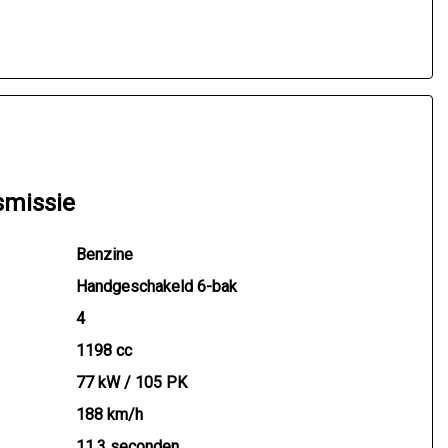
smissie
Benzine
Handgeschakeld 6-bak
4
1198 cc
77 kW / 105 PK
188 km/h
11.3 seconden