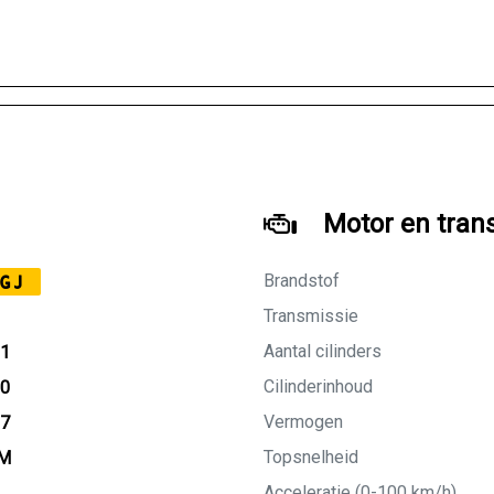
Motor en tran
Brandstof
GJ
Transmissie
Aantal cilinders
21
Cilinderinhoud
10
Vermogen
27
Topsnelheid
KM
Acceleratie (0-100 km/h)