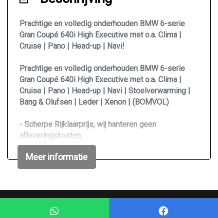
Lichtmetalen velgen 19"
Meer info? bel of app 06-46710581
Prachtige en volledig onderhouden BMW 6-serie
Gran Coupé 640i High Executive met o.a. Clima |
Mistlampen voor
Cruise | Pano | Head-up | Navi!
Park distance control
Prachtige en volledig onderhouden BMW 6-serie
Parkeersensor voor en achter
Gran Coupé 640i High Executive met o.a. Clima |
Sportvelgen
Cruise | Pano | Head-up | Navi | Stoelverwarming |
Bang & Olufsen | Leder | Xenon | (BOMVOL)
Zonnescherm zijruiten
Interieur
- Scherpe Rijklaarprijs, wij hanteren geen
afleveringskosten.
Airco automatisch
- Word afgeleverd met onderhoudsbeurt en nieuwe
Meer informatie
APK.
Airco separaat achter
- Rook- en huisdieren vrij.
Bekerhouders achter
- Rijd en schakelt zeer goed.
- Goede/Koude Airco
Bekerhouders voor
Mogelijk gemaakt door
Mobilox
Binnenspiegel automatisch dimmend
** 3 of 6 maanden Garantie mogelijk. (vraag ons naar