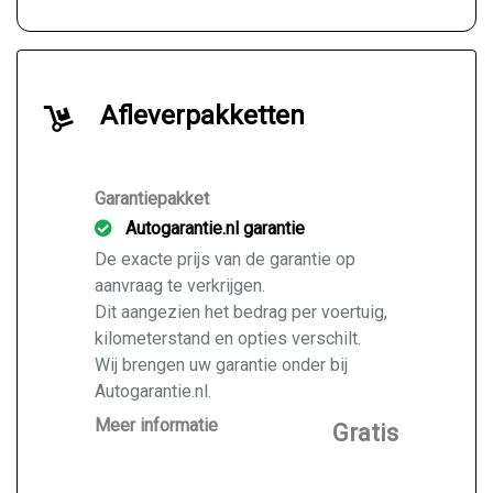
Afleverpakketten
Garantiepakket
Autogarantie.nl garantie
De exacte prijs van de garantie op
aanvraag te verkrijgen.
Dit aangezien het bedrag per voertuig,
kilometerstand en opties verschilt.
Wij brengen uw garantie onder bij
Autogarantie.nl.
Vraag ons naar de mogelijkheden voor
Meer informatie
Gratis
de door u gekochte auto.