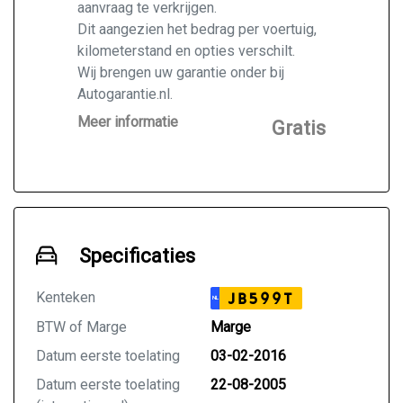
aanvraag te verkrijgen.
Dit aangezien het bedrag per voertuig,
kilometerstand en opties verschilt.
Wij brengen uw garantie onder bij
Autogarantie.nl.
Vraag ons naar de mogelijkheden voor
Meer informatie
Gratis
de door u gekochte auto.
Specificaties
Kenteken
JB599T
NL
BTW of Marge
Marge
Datum eerste toelating
03-02-2016
Datum eerste toelating
22-08-2005