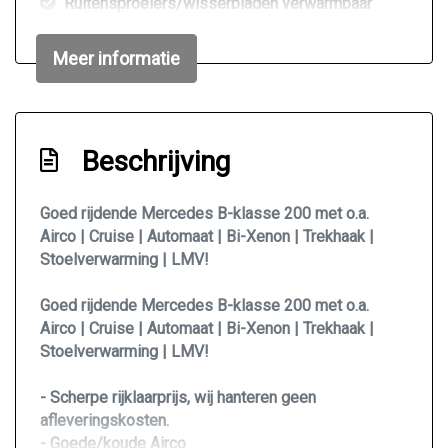
Ruitensproeiers/wisserbladen verwarmbaar
Trekhaak met afneembare kogel
Meer informatie
Interieur
Achterbank in delen neerklapbaar
Beschrijving
Airco
Bekerhouders voor
Goed rijdende Mercedes B-klasse 200 met o.a.
Elektrische ramen voor
Airco | Cruise | Automaat | Bi-Xenon | Trekhaak |
Stoelverwarming | LMV!
Hoofdsteunen anti-whiplash
Lendesteun(en) verstelbaar
Goed rijdende Mercedes B-klasse 200 met o.a.
Airco | Cruise | Automaat | Bi-Xenon | Trekhaak |
Middenarmsteun voor
Stoelverwarming | LMV!
Passagiersstoel in hoogte verstelbaar
Stuur en versnellingspook (kunst)leder
- Scherpe rijklaarprijs, wij hanteren geen
afleveringskosten.
Stuur verstelbaar
- Goede/koude Airco