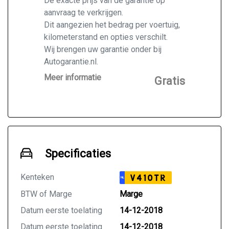
De exacte prijs van de garantie op
aanvraag te verkrijgen.
Dit aangezien het bedrag per voertuig,
kilometerstand en opties verschilt.
Wij brengen uw garantie onder bij
Autogarantie.nl.
Vraag ons naar de mogelijkheden voor
Meer informatie
Gratis
de door u gekochte auto.
Specificaties
Kenteken
V410TR
NL
BTW of Marge
Marge
Datum eerste toelating
14-12-2018
Datum eerste toelating
14-12-2018