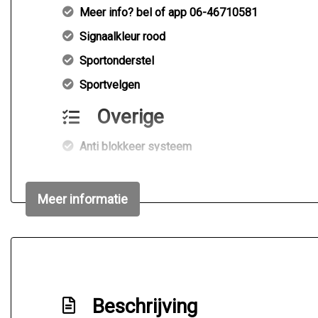
Meer info? bel of app 06-46710581
Signaalkleur rood
Sportonderstel
Sportvelgen
Overige
Anti blokkeer systeem
Autonomous emergency braking
Bestuurdersairbag
Meer informatie
Elektronisch stabiliteits programma
Passagiersairbag
Word afgeleverd met nieuwe apk & onderhouds
Zij airbag(s) voor
Beschrijving