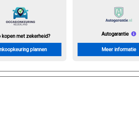
Autogarantie
o kopen met zekerheid?
nkoopkeuring plannen
Meer informatie