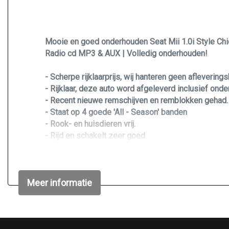
Mooie en goed onderhouden Seat Mii 1.0i Style Chic 
Radio cd MP3 & AUX | Volledig onderhouden!
- Scherpe rijklaarprijs, wij hanteren geen aflevering
- Rijklaar, deze auto word afgeleverd inclusief on
- Recent nieuwe remschijven en remblokken gehad.
- Staat op 4 goede 'All - Season' banden
- Rook- en huisdieren vrij.
- Rijd en schakelt zeer goed.
- Erg zuinige en probleemloze motor.
- Auto heeft op sommige plekken wat krasjes.
Meer informatie
MEER INFO? OF EEN BEZICHTIGING EN PROEFRIT
BEL / APP of MAIL mij.
📞 06-46710581