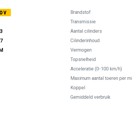
Brandstof
0V
Transmissie
Aantal cilinders
13
Cilinderinhoud
27
Vermogen
KM
Topsnelheid
Acceleratie (0-100 km/h)
Maximum aantal toeren per m
Koppel
Gemiddeld verbruik