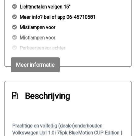
Lichtmetalen velgen 15"
Meer info? bel of app 06-46710581
Mistlampen voor
Mistlampen voor
Parkeersensor achter
Speciale kleur
Meer informatie
Sportvelgen
Interieur
Beschrijving
Achterbank in delen neerklapbaar
Airco
Bestuurdersstoel in hoogte verstelbaar
Prachtige en volledig (dealer)onderhouden
Cup edition lederen handremhendel grip
Volkswagen Up! 1.0i 75pk BlueMotion CUP Edition |