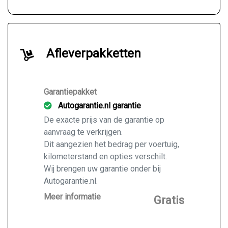
Afleverpakketten
Garantiepakket
Autogarantie.nl garantie
De exacte prijs van de garantie op
aanvraag te verkrijgen.
Dit aangezien het bedrag per voertuig,
kilometerstand en opties verschilt.
Wij brengen uw garantie onder bij
Autogarantie.nl.
Vraag ons naar de mogelijkheden voor
Meer informatie
Gratis
de door u gekochte auto.