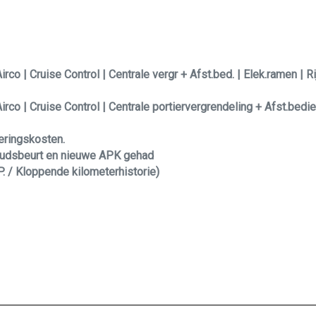
co | Cruise Control | Centrale vergr + Afst.bed. | Elek.ramen | Ri
rco | Cruise Control | Centrale portiervergrendeling + Afst.bedien
veringskosten.
rhoudsbeurt en nieuwe APK gehad
P. / Kloppende kilometerhistorie)
?