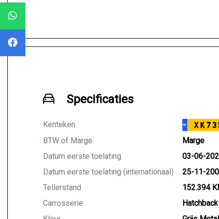
Specificaties
Kenteken
XK73
NL
BTW of Marge
Marge
Datum eerste toelating
03-06-20
Datum eerste toelating (internationaal)
25-11-20
Tellerstand
152.394 
Carrosserie
Hatchback
Kleur
Grijs Metal