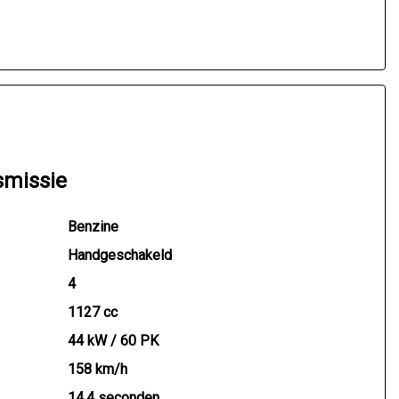
smissie
Benzine
Handgeschakeld
4
1127 cc
44 kW / 60 PK
158 km/h
14.4 seconden