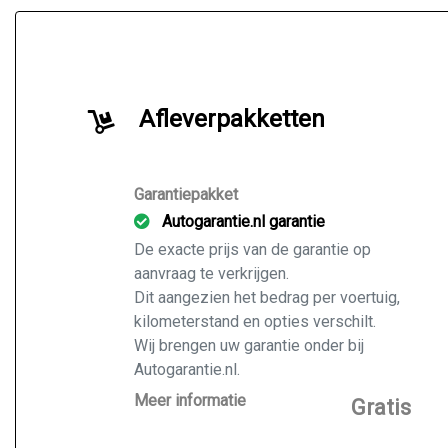
Afleverpakketten
Garantiepakket
Autogarantie.nl garantie
De exacte prijs van de garantie op
aanvraag te verkrijgen.
Dit aangezien het bedrag per voertuig,
kilometerstand en opties verschilt.
Wij brengen uw garantie onder bij
Autogarantie.nl.
Vraag ons naar de mogelijkheden voor
Meer informatie
Gratis
de door u gekochte auto.