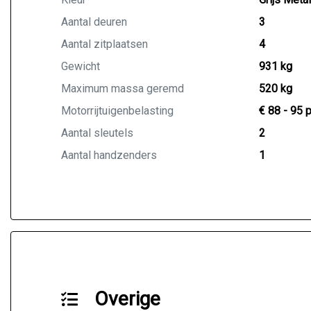
Aantal deuren
3
Aantal zitplaatsen
4
Gewicht
931 kg
Maximum massa geremd
520 kg
Motorrijtuigenbelasting
€ 88 - 95 
Aantal sleutels
2
Aantal handzenders
1
Overige