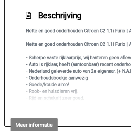
Beschrijving
Nette en goed onderhouden Citroen C2 1.1i Furio | Air
Nette en goed onderhouden Citroen C2 1.1i Furio | Ai
- Scherpe vaste rijklaarprijs, wij hanteren geen afle
- Auto is rijklaar, heeft (aantoonbaar) recent onde
- Nederland geleverde auto van 2e eigenaar. (+ N.A.
- Onderhoudsboekje aanwezig
- Goede/koude airco!
- Rook- en huisdieren vrij.
- Rijd en schakelt zeer goed.
- Zuinige en probleemloze motor
MEER INFO? OF EEN BEZICHTIGING EN PROEFRIT
Meer informatie