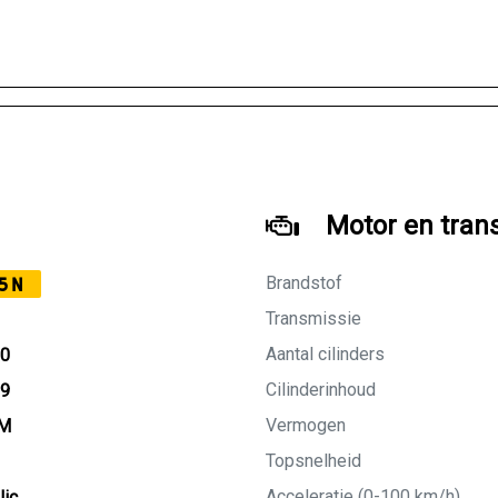
Motor en tran
Brandstof
5N
Transmissie
Aantal cilinders
20
Cilinderinhoud
09
Vermogen
KM
Topsnelheid
Acceleratie (0-100 km/h)
lic