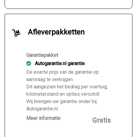
Afleverpakketten
Garantiepakket
Autogarantie.nl garantie
De exacte prijs van de garantie op
aanvraag te verkrijgen.
Dit aangezien het bedrag per voertuig,
kilometerstand en opties verschilt.
Wij brengen uw garantie onder bij
Autogarantie.nl.
Vraag ons naar de mogelijkheden voor
Meer informatie
Gratis
de door u gekochte auto.