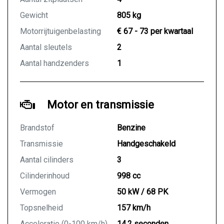
Gewicht
805 kg
Motorrijtuigenbelasting
€ 67 - 73 per kwartaal
Aantal sleutels
2
Aantal handzenders
1
Motor en transmissie
Brandstof
Benzine
Transmissie
Handgeschakeld
Aantal cilinders
3
Cilinderinhoud
998 cc
Vermogen
50 kW / 68 PK
Topsnelheid
157 km/h
Acceleratie (0-100 km/h)
14.2 seconden