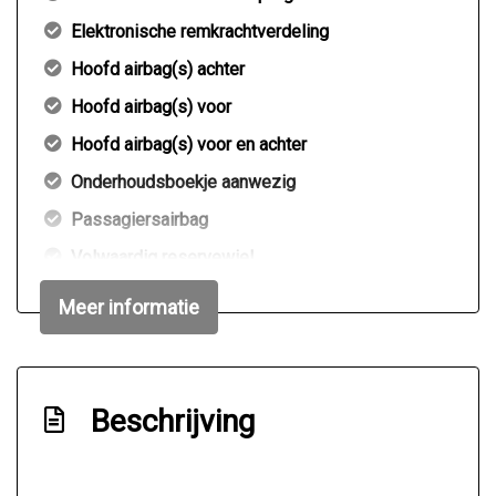
Elektronische remkrachtverdeling
Hoofd airbag(s) achter
Hoofd airbag(s) voor
Hoofd airbag(s) voor en achter
Onderhoudsboekje aanwezig
Passagiersairbag
Volwaardig reservewiel
Word afgeleverd met nieuwe apk &
Meer informatie
onderhoudsbeurt
Zij airbag(s) voor
Exterieur
Beschrijving
Achterruitwisser
Buitenspiegels in carrosseriekleur