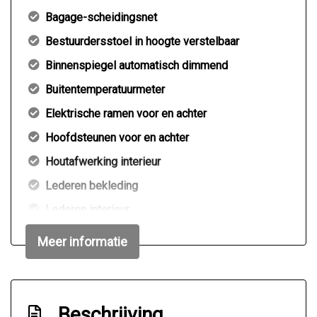
Bagage-scheidingsnet
Bestuurdersstoel in hoogte verstelbaar
Binnenspiegel automatisch dimmend
Buitentemperatuurmeter
Elektrische ramen voor en achter
Hoofdsteunen voor en achter
Houtafwerking interieur
Lederen bekleding
Lederen interieur
Middenarmsteun voor
Meer informatie
Passagiersstoel in hoogte verstelbaar
Stuur leder
Stuur verstelbaar
Beschrijving