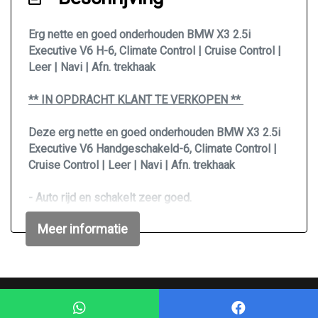
Stuurbekrachtiging
Erg nette en goed onderhouden BMW X3 2.5i
Exterieur
Executive V6 H-6, Climate Control | Cruise Control |
Leer | Navi | Afn. trekhaak
Achterruitwisser
Buitenspiegels elektrisch verstel- en
** IN OPDRACHT KLANT TE VERKOPEN **
verwarmbaar
Deze erg nette en goed onderhouden BMW X3 2.5i
Buitenspiegels in carrosseriekleur
Executive V6 Handgeschakeld-6, Climate Control |
Centrale vergrendeling met afstandsbediening
Cruise Control | Leer | Navi | Afn. trekhaak
Chroom delen exterieur
- Auto rijd en schakelt zeer goed.
Dakrails
- Goede/Koude Airco
Meer informatie
- Heeft bij km-stand 265.773 (23-11-2024) nog een
Dakspoiler
onderhoudsbeurt gehad.
Dimlichten automatisch
- Kan tegen meerprijs geleverd worden met een
nieuwe APK.
Lichtmetalen velgen 17"
Mogelijk gemaakt door
Mobilox
Metaalkleur
- LET OP! Motor verbruikt Olie!!