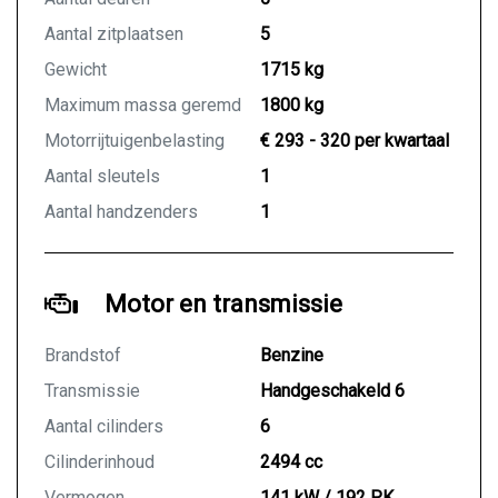
Aantal zitplaatsen
5
Gewicht
1715 kg
Maximum massa geremd
1800 kg
Motorrijtuigenbelasting
€ 293 - 320 per kwartaal
Aantal sleutels
1
Aantal handzenders
1
Motor en transmissie
Brandstof
Benzine
Transmissie
Handgeschakeld 6
Aantal cilinders
6
Cilinderinhoud
2494 cc
Vermogen
141 kW / 192 PK