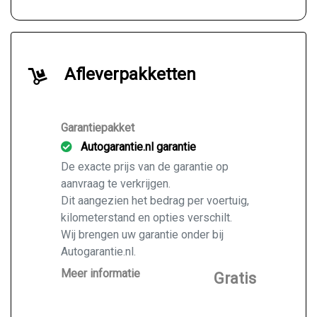
Afleverpakketten
Garantiepakket
Autogarantie.nl garantie
De exacte prijs van de garantie op
aanvraag te verkrijgen.
Dit aangezien het bedrag per voertuig,
kilometerstand en opties verschilt.
Wij brengen uw garantie onder bij
Autogarantie.nl.
Vraag ons naar de mogelijkheden voor
Meer informatie
Gratis
de door u gekochte auto.