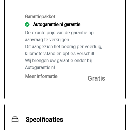
Garantiepakket
Autogarantie.nl garantie
De exacte prijs van de garantie op
aanvraag te verkrijgen.
Dit aangezien het bedrag per voertuig,
kilometerstand en opties verschilt.
Wij brengen uw garantie onder bij
Autogarantie.nl.
Vraag ons naar de mogelijkheden voor
Meer informatie
Gratis
de door u gekochte auto.
Specificaties