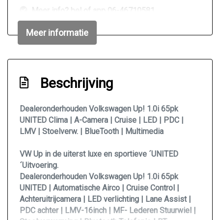
Meer info? bel of app 06-46710581
Metaalkleur
Meer informatie
Mistlampen voor adaptief
Parkeersensor achter
Sportonderstel
Beschrijving
Sportvelgen
Dealeronderhouden Volkswagen Up! 1.0i 65pk
Interieur
UNITED Clima | A-Camera | Cruise | LED | PDC |
LMV | Stoelverw. | BlueTooth | Multimedia
Achterbank in delen neerklapbaar
Airco
VW Up in de uiterst luxe en sportieve ´UNITED
´Uitvoering.
Airco automatisch
Dealeronderhouden Volkswagen Up! 1.0i 65pk
Bestuurdersstoel in hoogte verstelbaar
UNITED | Automatische Airco | Cruise Control |
Achteruitrijcamera | LED verlichting | Lane Assist |
Elektrische ramen voor
PDC achter | LMV-16inch | MF- Lederen Stuurwiel |