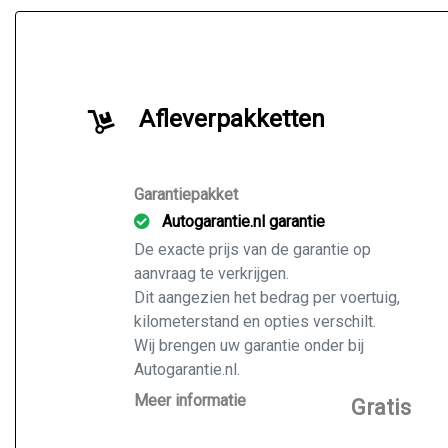
Afleverpakketten
Garantiepakket
Autogarantie.nl garantie
De exacte prijs van de garantie op
aanvraag te verkrijgen.
Dit aangezien het bedrag per voertuig,
kilometerstand en opties verschilt.
Wij brengen uw garantie onder bij
Autogarantie.nl.
Vraag ons naar de mogelijkheden voor
Meer informatie
Gratis
de door u gekochte auto.