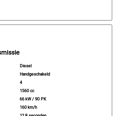
smissie
Diesel
Handgeschakeld
4
1560 cc
66 kW / 90 PK
160 km/h
12.8 seconden