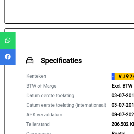
Specificaties
Kenteken
VJ97
NL
BTW of Marge
Excl. BTW
Datum eerste toelating
03-07-20
Datum eerste toelating (internationaal)
03-07-20
APK vervaldatum
08-07-20
Tellerstand
206.502 
Carrosserie
Bestel