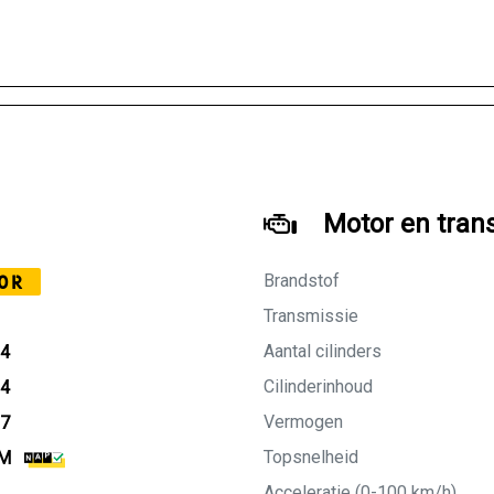
Motor en tran
Brandstof
0R
Transmissie
Aantal cilinders
14
Cilinderinhoud
14
Vermogen
27
Topsnelheid
KM
Acceleratie (0-100 km/h)