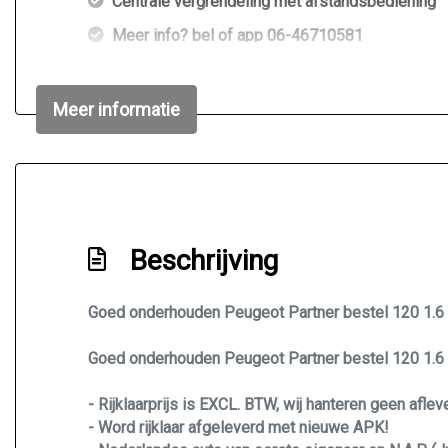
Centrale vergrendeling met afstandsbediening
Meer info? bel of app 06-46710581
Trekhaak
Volledige onderhoudshistorie + facturen aanwez
Meer informatie
Zijschuifdeur rechts
Beschrijving
Goed onderhouden Peugeot Partner bestel 120 1.6 HDi
Goed onderhouden Peugeot Partner bestel 120 1.6 HDi
- Rijklaarprijs is EXCL. BTW, wij hanteren geen afle
- Word rijklaar afgeleverd met nieuwe APK!