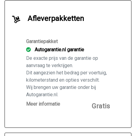
Afleverpakketten
Garantiepakket
Autogarantie.nl garantie
De exacte prijs van de garantie op
aanvraag te verkrijgen.
Dit aangezien het bedrag per voertuig,
kilometerstand en opties verschilt.
Wij brengen uw garantie onder bij
Autogarantie.nl.
Vraag ons naar de mogelijkheden voor
Meer informatie
Gratis
de door u gekochte auto.