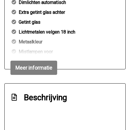
Dimlichten automatisch
Extra getint glas achter
Getint glas
Lichtmetalen velgen 18 inch
Metaalkleur
Mistlampen voor
Panoramadak
Meer informatie
Trekhaak
Interieur
Beschrijving
Achterbank in delen neerklapbaar
Airco automatisch
Bekerhouders voor
Bestuurdersstoel in hoogte verstelbaar