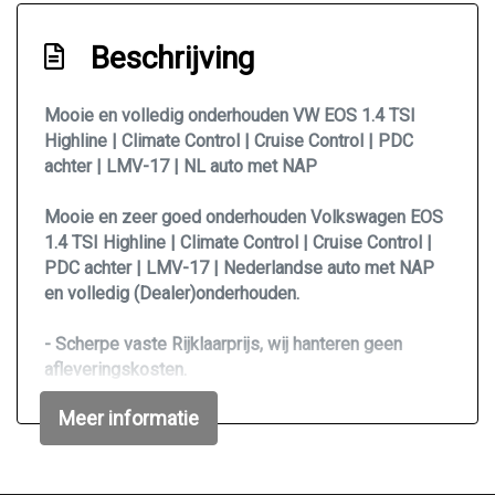
Interieur
Beschrijving
Aluminium interieur afwerking
Armsteun voor
Mooie en volledig onderhouden VW EOS 1.4 TSI
Highline | Climate Control | Cruise Control | PDC
Binnenspiegel automatisch dimmend
achter | LMV-17 | NL auto met NAP
Electronic climate control
Elektrische ramen voor en achter
Mooie en zeer goed onderhouden Volkswagen EOS
1.4 TSI Highline | Climate Control | Cruise Control |
Hoofdsteunen achter
PDC achter | LMV-17 | Nederlandse auto met NAP
Hoofdsteunen anti-whiplash
en volledig (Dealer)onderhouden.
Middenarmsteun voor
- Scherpe vaste Rijklaarprijs, wij hanteren geen
Stuur en versnellingspook (kunst)leder
afleveringskosten.
- Zeer Goed onderhouden (Onderhoudsboekje
Stuur leder
Meer informatie
volledig bijgehouden)
Stuurbekrachtiging
- Laatste Grote Onderhoudsbeurt gehad bij km-stand
303.000
Overige