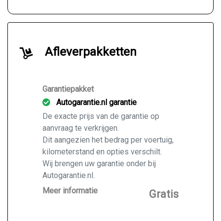
Afleverpakketten
Garantiepakket
Autogarantie.nl garantie
De exacte prijs van de garantie op
aanvraag te verkrijgen.
Dit aangezien het bedrag per voertuig,
kilometerstand en opties verschilt.
Wij brengen uw garantie onder bij
Autogarantie.nl.
Vraag ons naar de mogelijkheden voor
Meer informatie
Gratis
de door u gekochte auto.