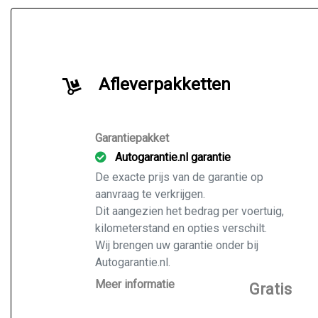
Afleverpakketten
Garantiepakket
Autogarantie.nl garantie
De exacte prijs van de garantie op
aanvraag te verkrijgen.
Dit aangezien het bedrag per voertuig,
kilometerstand en opties verschilt.
Wij brengen uw garantie onder bij
Autogarantie.nl.
Vraag ons naar de mogelijkheden voor
Meer informatie
Gratis
de door u gekochte auto.