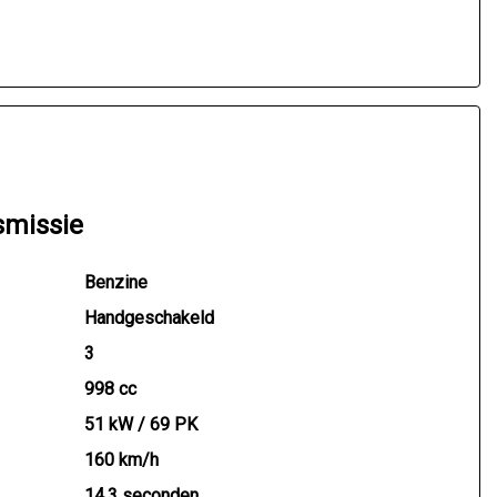
smissie
Benzine
Handgeschakeld
3
998 cc
51 kW / 69 PK
160 km/h
14.3 seconden