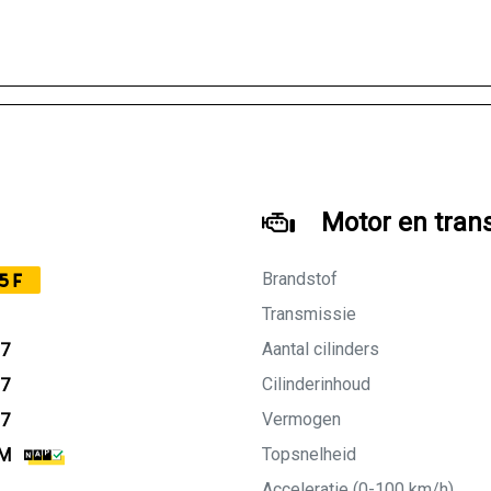
Motor en tran
Brandstof
5F
Transmissie
Aantal cilinders
17
Cilinderinhoud
17
Vermogen
27
Topsnelheid
KM
Acceleratie (0-100 km/h)