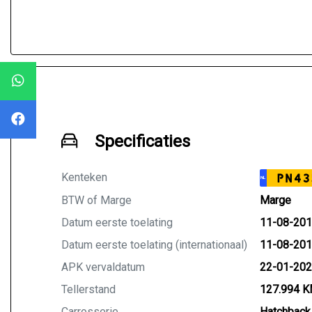
Specificaties
Kenteken
PN43
NL
BTW of Marge
Marge
Datum eerste toelating
11-08-20
Datum eerste toelating (internationaal)
11-08-20
APK vervaldatum
22-01-20
Tellerstand
127.994 
Carrosserie
Hatchback