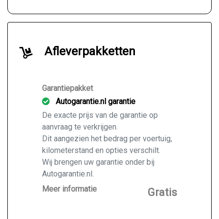
Afleverpakketten
Garantiepakket
Autogarantie.nl garantie
De exacte prijs van de garantie op
aanvraag te verkrijgen.
Dit aangezien het bedrag per voertuig,
kilometerstand en opties verschilt.
Wij brengen uw garantie onder bij
Autogarantie.nl.
Vraag ons naar de mogelijkheden voor
Meer informatie
Gratis
de door u gekochte auto.