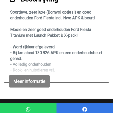
Airco
Sportieve, zeer luxe (Bomvol opties!) en goed
Airco automatisch
onderhouden Ford Fiesta incl. Nwe APK & beurt!
Automatische airco / climate control
Mooie en zeer goed onderhouden Ford Fiesta
Bestuurdersstoel in hoogte verstelbaar
Titanium met Launch Pakket & X-pack!
Binnenspiegel automatisch dimmend
- Word rijklaar afgeleverd.
Electronic climate control
- Bij km stand 130.826 APK en een onderhoudsbeurt
Elektrische ramen voor
gehad.
- Volledig onderhouden
Lendesteun(en) verstelbaar
- Rook- en huisdieren vrij.
Stuur en versnellingspook (kunst)leder
- USB / AUX op de originele Ford radio
Meer informatie
- 2 Sleutels
Stuur leder
- Distributieriem vervangen bij 117.410 km. (25-05-
Stuurbekrachtiging
2019)
Voorstoelen verwarmd
MEER INFO? OF EEN BEZICHTIGING EN PROEFRIT?
Mogelijk gemaakt door
Mobilox
Overige