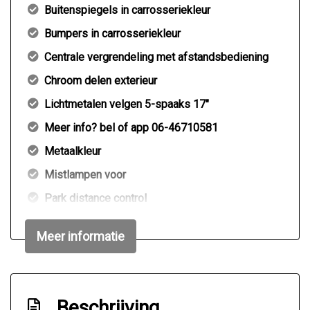
Buitenspiegels in carrosseriekleur
Bumpers in carrosseriekleur
Centrale vergrendeling met afstandsbediening
Chroom delen exterieur
Lichtmetalen velgen 5-spaaks 17"
Meer info? bel of app 06-46710581
Metaalkleur
Mistlampen voor
Park distance control
Parkeersensor achter
Meer informatie
Verwarmde voorruit
Interieur
Beschrijving
Achterbank in delen neerklapbaar