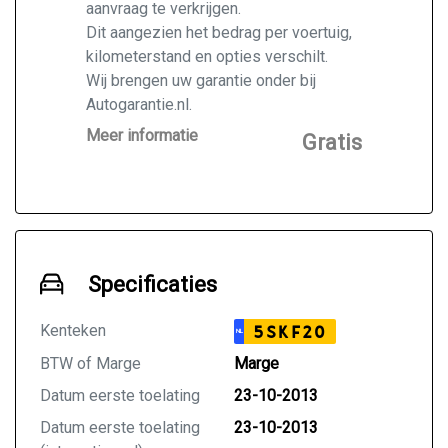
aanvraag te verkrijgen.
Dit aangezien het bedrag per voertuig,
kilometerstand en opties verschilt.
Wij brengen uw garantie onder bij
Autogarantie.nl.
Vraag ons naar de mogelijkheden voor
Meer informatie
Gratis
de door u gekochte auto.
Specificaties
Kenteken
5SKF20
NL
BTW of Marge
Marge
Datum eerste toelating
23-10-2013
Datum eerste toelating
23-10-2013