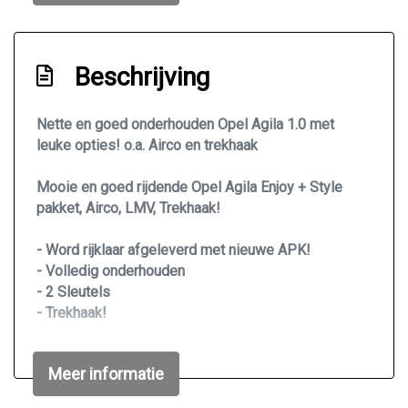
Achterbank in delen neerklapbaar
Airco
Beschrijving
Elektrische ramen voor
Stuur leder
Nette en goed onderhouden Opel Agila 1.0 met
Stuurbekrachtiging
leuke opties! o.a. Airco en trekhaak
Stuurbekrachtiging snelheidsafhankelijk
Mooie en goed rijdende Opel Agila Enjoy + Style
Toerenteller
pakket, Airco, LMV, Trekhaak!
Voorstoelen in hoogte verstelbaar
- Word rijklaar afgeleverd met nieuwe APK!
Overige
- Volledig onderhouden
- 2 Sleutels
Anti blokkeer systeem
- Trekhaak!
Bestuurdersairbag
MEER INFO? OF EEN BEZICHTIGING EN PROEFRIT?
Passagiersairbag
Meer informatie
BEL / APP of MAIL mij. Mob. 06-46710581 / Mail
Zij airbag(s) voor