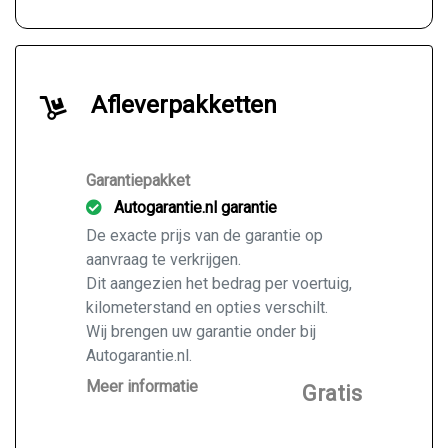
Afleverpakketten
Garantiepakket
Autogarantie.nl garantie
De exacte prijs van de garantie op
aanvraag te verkrijgen.
Dit aangezien het bedrag per voertuig,
kilometerstand en opties verschilt.
Wij brengen uw garantie onder bij
Autogarantie.nl.
Vraag ons naar de mogelijkheden voor
Meer informatie
Gratis
de door u gekochte auto.