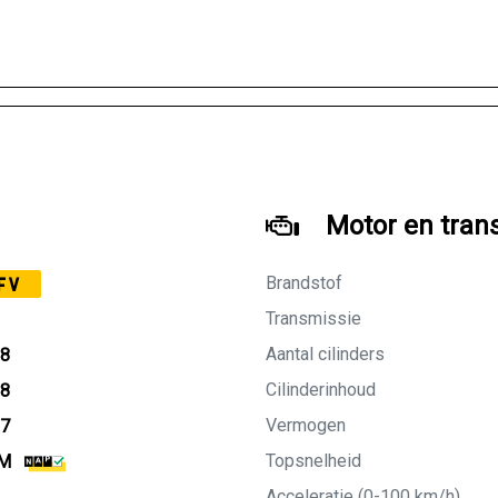
Motor en tran
Brandstof
FV
Transmissie
Aantal cilinders
08
Cilinderinhoud
08
Vermogen
27
Topsnelheid
KM
Acceleratie (0-100 km/h)