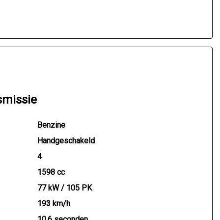
smissie
Benzine
Handgeschakeld
4
1598 cc
77 kW / 105 PK
193 km/h
10.6 seconden