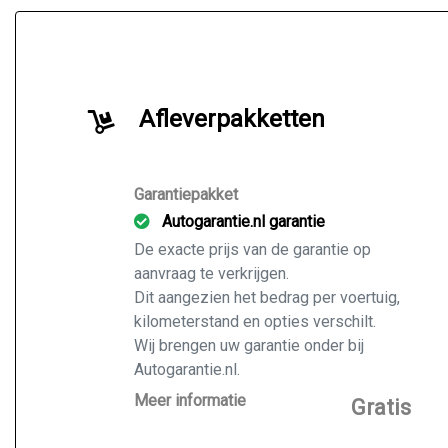
Afleverpakketten
Garantiepakket
Autogarantie.nl garantie
De exacte prijs van de garantie op
aanvraag te verkrijgen.
Dit aangezien het bedrag per voertuig,
kilometerstand en opties verschilt.
Wij brengen uw garantie onder bij
Autogarantie.nl.
Vraag ons naar de mogelijkheden voor
Meer informatie
Gratis
de door u gekochte auto.