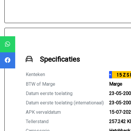
Specificaties
Kenteken
15ZS
NL
BTW of Marge
Marge
Datum eerste toelating
23-05-20
Datum eerste toelating (internationaal)
23-05-20
APK vervaldatum
15-07-20
Tellerstand
257.242 
Carrosserie
Hatchback