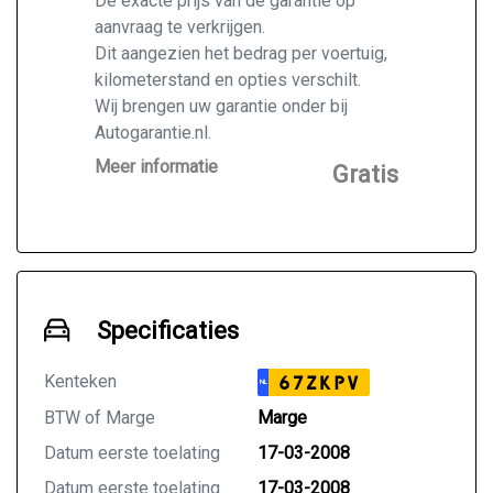
De exacte prijs van de garantie op
aanvraag te verkrijgen.
Dit aangezien het bedrag per voertuig,
kilometerstand en opties verschilt.
Wij brengen uw garantie onder bij
Autogarantie.nl.
Vraag ons naar de mogelijkheden voor
Meer informatie
Gratis
de door u gekochte auto.
Specificaties
Kenteken
67ZKPV
NL
BTW of Marge
Marge
Datum eerste toelating
17-03-2008
Datum eerste toelating
17-03-2008