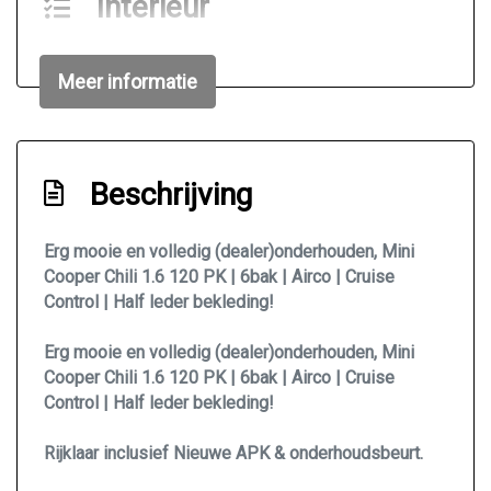
Interieur
Airco
Meer informatie
Bekerhouders voor
Buitentemperatuurmeter
Elektrische ramen voor
Beschrijving
Lederen/stof bekleding
Sportstoelen
Erg mooie en volledig (dealer)onderhouden, Mini
Cooper Chili 1.6 120 PK | 6bak | Airco | Cruise
Stuur leder
Control | Half leder bekleding!
Stuur verstelbaar
Stuurbekrachtiging
Erg mooie en volledig (dealer)onderhouden, Mini
Cooper Chili 1.6 120 PK | 6bak | Airco | Cruise
Toerenteller
Control | Half leder bekleding!
Exterieur
Rijklaar inclusief Nieuwe APK & onderhoudsbeurt.
Buitenspiegels elektrisch verstelbaar