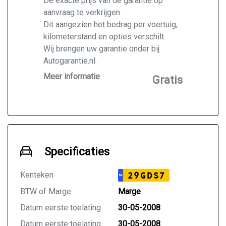
De exacte prijs van de garantie op
aanvraag te verkrijgen.
Dit aangezien het bedrag per voertuig,
kilometerstand en opties verschilt.
Wij brengen uw garantie onder bij
Autogarantie.nl.
Vraag ons naar de mogelijkheden voor
Meer informatie
Gratis
de door u gekochte auto.
Specificaties
Kenteken
29GDS7
NL
BTW of Marge
Marge
Datum eerste toelating
30-05-2008
Datum eerste toelating
30-05-2008