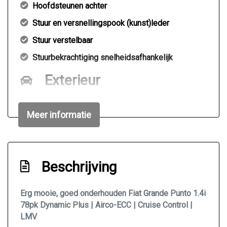
Hoofdsteunen achter
Stuur en versnellingspook (kunst)leder
Stuur verstelbaar
Stuurbekrachtiging snelheidsafhankelijk
Exterieur
Achterruitwisser
Meer informatie
Buitenspiegels elektrisch verstelbaar
Buitenspiegels in carrosseriekleur
Buitenspiegels verwarmbaar
Beschrijving
Bumpers in carrosseriekleur
Centrale vergrendeling met afstandsbediening
Erg mooie, goed onderhouden Fiat Grande Punto 1.4i
78pk Dynamic Plus | Airco-ECC | Cruise Control |
Lichtmetalen velgen 15"
LMV
Meer info? bel of app 06-46710581