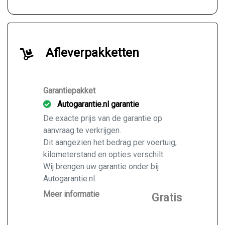
Afleverpakketten
Garantiepakket
Autogarantie.nl garantie
De exacte prijs van de garantie op
aanvraag te verkrijgen.
Dit aangezien het bedrag per voertuig,
kilometerstand en opties verschilt.
Wij brengen uw garantie onder bij
Autogarantie.nl.
Vraag ons naar de mogelijkheden voor
Meer informatie
Gratis
de door u gekochte auto.