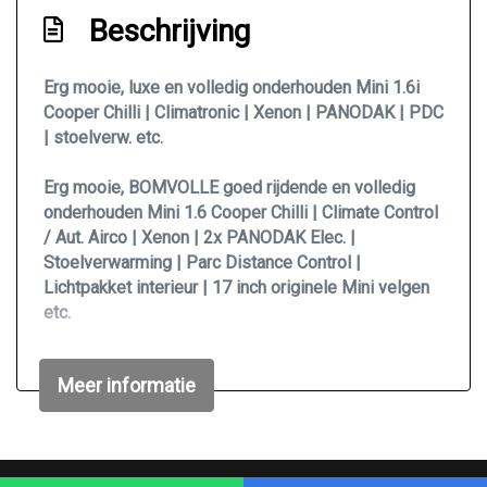
Park distance control
Beschrijving
Parkeersensor achter
Erg mooie, luxe en volledig onderhouden Mini 1.6i
Volledige onderhoudshistorie + facturen
Cooper Chilli | Climatronic | Xenon | PANODAK | PDC
aanwezig!
| stoelverw. etc.
Xenon verlichting
Erg mooie, BOMVOLLE goed rijdende en volledig
Interieur
onderhouden Mini 1.6 Cooper Chilli | Climate Control
/ Aut. Airco | Xenon | 2x PANODAK Elec. |
Achterbank in delen neerklapbaar
Stoelverwarming | Parc Distance Control |
Airco
Lichtpakket interieur | 17 inch originele Mini velgen
etc.
Airco automatisch
Armsteun voor
- Scherpe Rijklaarprijs, wij hanteren geen
Meer informatie
afleveringskosten.
Automatische airco / climate control
- Word rijklaar afgeleverd, inclusief nieuwe APK en
Bekerhouders voor
onderhoudsbeurt!
- Prachtige auto!
Buitentemperatuurmeter