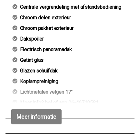
Centrale vergrendeling met afstandsbediening
Chroom delen exterieur
Chroom pakket exterieur
Dakspoiler
Electrisch panoramadak
Getint glas
Glazen schuifdak
Koplampreiniging
Lichtmetalen velgen 17"
Meer info? bel of app 06-46710581
Metaalkleur
Meer informatie
Mistlampen voor
Panoramadak